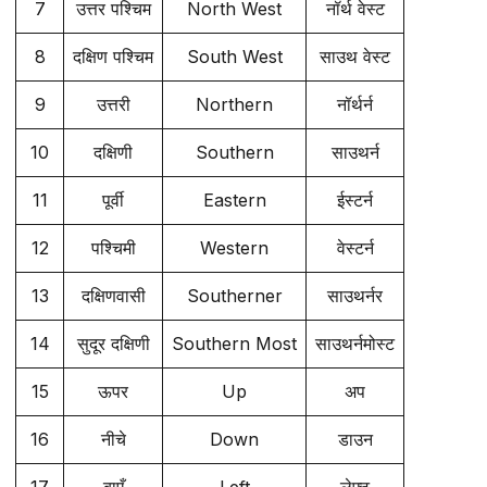
7
उत्तर पश्चिम
North West
नॉर्थ वेस्ट
8
दक्षिण पश्चिम
South West
साउथ वेस्ट
9
उत्तरी
Northern
नॉर्थर्न
10
दक्षिणी
Southern
साउथर्न
11
पूर्वी
Eastern
ईस्टर्न
12
पश्चिमी
Western
वेस्टर्न
13
दक्षिणवासी
Southerner
साउथर्नर
14
सुदूर दक्षिणी
Southern Most
साउथर्नमोस्ट
15
ऊपर
Up
अप
16
नीचे
Down
डाउन
17
बाएँ
Left
लेफ्ट