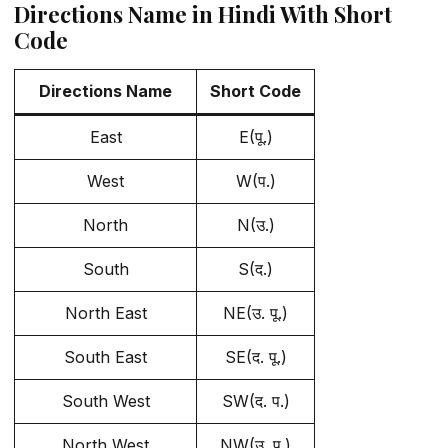
Directions Name in Hindi With Short
Code
Directions Name
Short Code
East
E(पू.)
West
W(प.)
North
N(उ.)
South
S(द.)
North East
NE(उ. पू.)
South East
SE(द. पू.)
South West
SW(द. प.)
North West
NW(उ. प.)