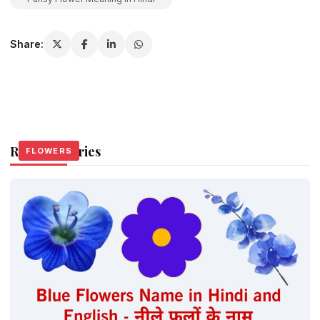
Share:
Related Stories
FLOWERS
FLOWERS
FLOWERS