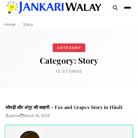
content
STORY
STORY
STORY
STORY
STORY
Home
/
Story
CATEGORY
Category:
Story
15 STORIES
लोमड़ी और अंगूर की कहानी – Fox and Grapes Story in Hindi
admin
March 15, 2025