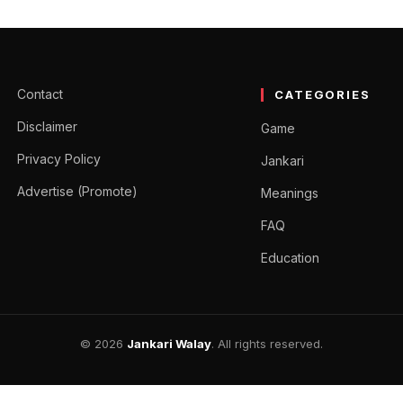
n in Hindi – ब्रह्म कमल फूल क
ी (Brahma Kamal in Hindi) आपके साथ साझा करेंगे। दोस्तों,…
Contact
CATEGORIES
Disclaimer
Game
Privacy Policy
Jankari
Advertise (Promote)
Meanings
FAQ
Education
© 2026
Jankari Walay
. All rights reserved.