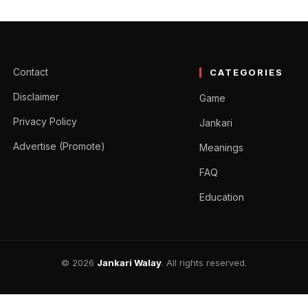
n in Hindi – ब्रह्म कमल फूल क
ी (Brahma Kamal in Hindi) आपके साथ साझा करेंगे। दोस्तों,…
Contact
CATEGORIES
Disclaimer
Game
Privacy Policy
Jankari
Advertise (Promote)
Meanings
FAQ
Education
© 2026
Jankari Walay
. All rights reserved.