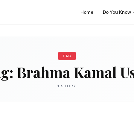
Home
Do You Know
TAG
ag:
Brahma Kamal U
1 STORY