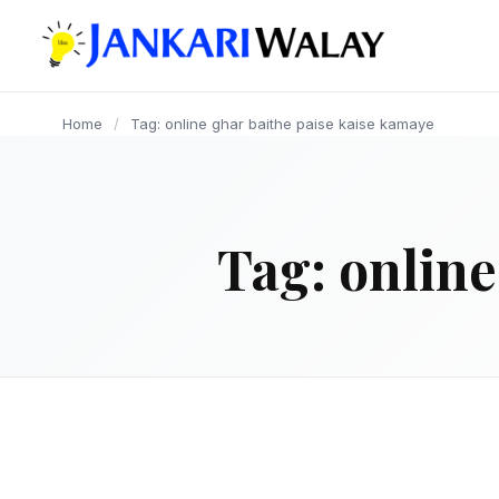
content
Home
/
Tag: online ghar baithe paise kaise kamaye
Tag:
online
MAKE MONEY