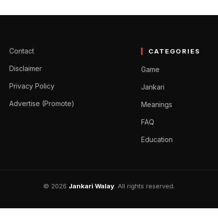
 – Ghar Baithe Paise Kaise Ka
। बहुत सारे लोगों की…
Contact
CATEGORIES
Disclaimer
Game
Privacy Policy
Jankari
Advertise (Promote)
Meanings
FAQ
Education
© 2026
Jankari Walay
. All rights reserved.