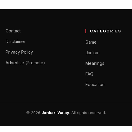
कहते है? | Football Meaning in H
o Hindi Mein Kya Kahate Hain) यह बताएंगे। यह…
Contact
CATEGORIES
Disclaimer
Game
Privacy Policy
Jankari
Advertise (Promote)
Meanings
FAQ
Education
© 2026
Jankari Walay
. All rights reserved.