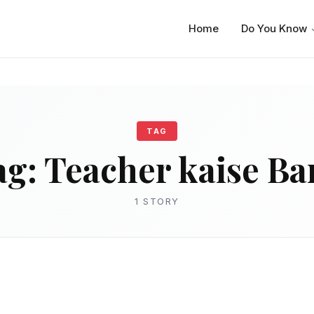
Home
Do You Know
TAG
ag:
Teacher kaise Ba
1 STORY