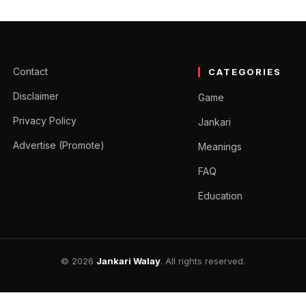
नें? योग्यता, सैलरी एवं अन्य सभ
वक जानकारी बताएंगे। दोस्तों हमारे देश में शिक्षकों का बहुत सम्मान किया…
Contact
CATEGORIES
Disclaimer
Game
Privacy Policy
Jankari
Advertise (Promote)
Meanings
FAQ
Education
© 2026
Jankari Walay
. All rights reserved.