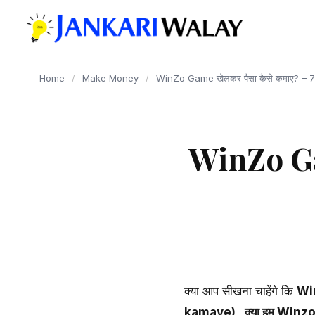
content
Home
/
Make Money
/
WinZo Game खेलकर पैसा कैसे कमाए? – 7 त
WinZo Gam
क्या आप सीखना चाहेंगे कि
Win
kamaye) , क्या हम Winzo से 