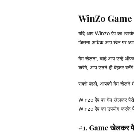
WinZo Game खे
यदि आप Winzo ऐप का उपयोग करक
जितना अधिक आप खेल पर ध्यान 
गेम खेलना, चाहे आप उन्हें ऑ
करेंगे, आप उतने ही बेहतर बनेंग
सबसे पहले, आपको गेम खेलने मे
Winzo ऐप पर गेम खेलकर पैसे क
Winzo ऐप का उपयोग करके पैस
#1. Game खेलकर पै