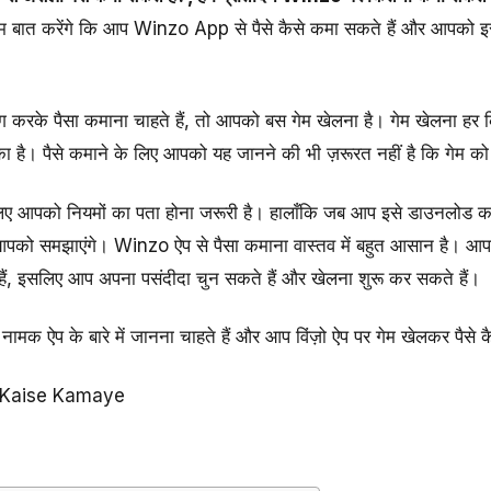
म बात करेंगे कि आप Winzo App से पैसे कैसे कमा सकते हैं और आपको इसक
रके पैसा कमाना चाहते हैं, तो आपको बस गेम खेलना है। गेम खेलना हर क
ा है। पैसे कमाने के लिए आपको यह जानने की भी ज़रूरत नहीं है कि गेम को 
िए आपको नियमों का पता होना जरूरी है। हालाँकि जब आप इसे डाउनलोड कर
ें आपको समझाएंगे। Winzo ऐप से पैसा कमाना वास्तव में बहुत आसान है। आप
ैं, इसलिए आप अपना पसंदीदा चुन सकते हैं और खेलना शुरू कर सकते हैं।
ो नामक ऐप के बारे में जानना चाहते हैं और आप विंज़ो ऐप पर गेम खेलकर पैसे 