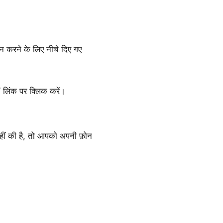
करने के लिए नीचे दिए गए
” लिंक पर क्लिक करें।
ीं की है, तो आपको अपनी फ़ोन