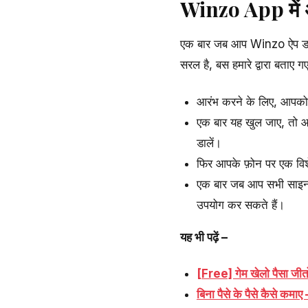
Winzo App में 
एक बार जब आप Winzo ऐप डाउन
सरल है, बस हमारे द्वारा बताए 
आरंभ करने के लिए, आपक
एक बार यह खुल जाए, तो 
डालें।
फिर आपके फ़ोन पर एक विश
एक बार जब आप सभी साइन अ
उपयोग कर सकते हैं।
यह भी पढ़ें –
[Free] गेम खेलो पैसा 
बिना पैसे के पैसे कैसे कमा