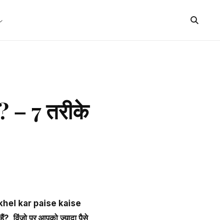
 – 7 तरीके
e khel kar paise kaise
, विंजो पर आपको ज्यादा पैसे