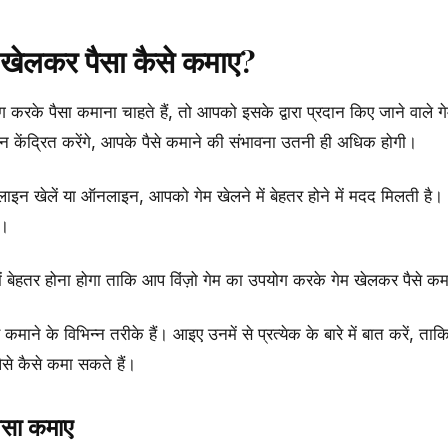
लकर पैसा कैसे कमाए?
े पैसा कमाना चाहते हैं, तो आपको इसके द्वारा प्रदान किए जाने वाले गेम
केंद्रित करेंगे, आपके पैसे कमाने की संभावना उतनी ही अधिक होगी।
फलाइन खेलें या ऑनलाइन, आपको गेम खेलने में बेहतर होने में मदद मिलती 
े।
ं बेहतर होना होगा ताकि आप विंज़ो गेम का उपयोग करके गेम खेलकर पैसे कम
माने के विभिन्न तरीके हैं। आइए उनमें से प्रत्येक के बारे में बात करें,
े कैसे कमा सकते हैं।
सा कमाए