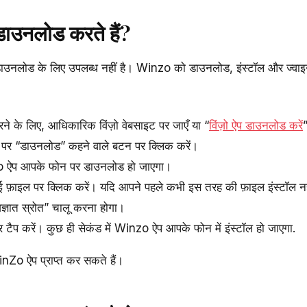
 डाउनलोड करते हैं?
लोड के लिए उपलब्ध नहीं है। Winzo को डाउनलोड, इंस्टॉल और ज्वाइन 
करने के लिए, आधिकारिक विंज़ो वेबसाइट पर जाएँ या “
विंज़ो ऐप डाउनलोड करें
ठ पर “डाउनलोड” कहने वाले बटन पर क्लिक करें।
o ऐप आपके फोन पर डाउनलोड हो जाएगा।
फ़ाइल पर क्लिक करें। यदि आपने पहले कभी इस तरह की फ़ाइल इंस्टॉल नह
अज्ञात स्रोत” चालू करना होगा।
र टैप करें। कुछ ही सेकंड में Winzo ऐप आपके फोन में इंस्टॉल हो जाएगा.
Zo ऐप प्राप्त कर सकते हैं।