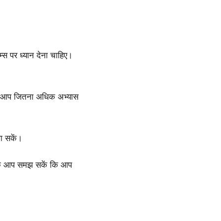
्स पर ध्यान देना चाहिए।
है। आप जितना अधिक अभ्यास
ा सकें।
 ताकि आप समझ सकें कि आप