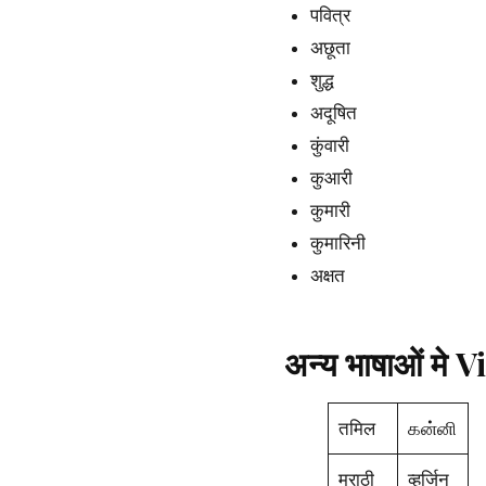
पवित्र
अछूता
शुद्ध
अदूषित
कुंवारी
कुआरी
कुमारी
कुमारिनी
अक्षत
अन्य भाषाओं मे V
तमिल
கன்னி
मराठी
व्हर्जिन