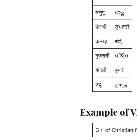
तेलुगू
కన్య
पंजाबी
ਕੁਆਰੀ
कन्नड़
ಕನ್ಯೆ
गुजराती
વર્જિન
बंगाली
কুমারী
उर्दू
ورجن
Example of Vir
Girl of Christian 