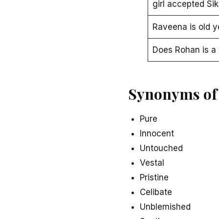
girl accepted Sik
Raveena is old ye
Does Rohan is a 
Synonyms of Vir
Pure
Innocent
Untouched
Vestal
Pristine
Celibate
Unblemished