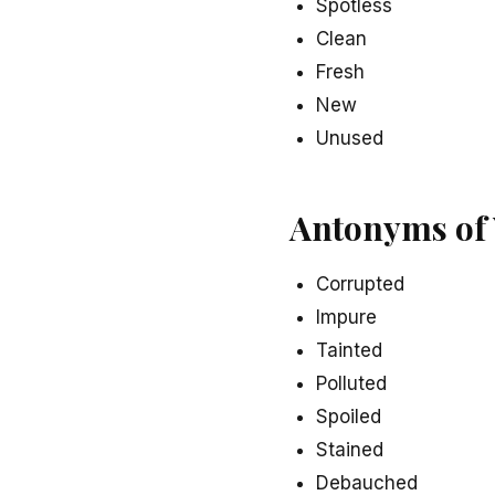
Spotless
Clean
Fresh
New
Unused
Antonyms of Vir
Corrupted
Impure
Tainted
Polluted
Spoiled
Stained
Debauched