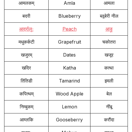
आमलकम्
Amla
आमला
बदरी
Blueberry
ब्लूबेरी नील
आर्द्रालुः
Peach
आड़ू
मधुकर्कटी
Grapefruit
चकोतरा
खजुरम्
Dates
खजूर
खदिर
Katha
कत्था
तिंतिडी
Tamarind
इमली
कपित्थम्
Wood Apple
बेल
निम्बुकम्
Lemon
नींबू
आम्लकि
Gooseberry
करौंदा