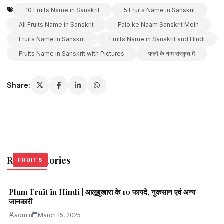
10 Fruits Name in Sanskrit
5 Fruits Name in Sanskrit
All Fruits Name in Sanskrit
Falo ke Naam Sanskrit Mein
Fruits Name in Sanskrit
Fruits Name in Sanskrit and Hindi
Fruits Name in Sanskrit with Pictures
फलों के नाम संस्कृत में
Share:
Related Stories
FRUITS
FRUITS
FRUITS
Plum Fruit in Hindi | आलूबुखारा के 10 फायदे, नुकसान एवं अन्य
जानकारी
admin
March 15, 2025