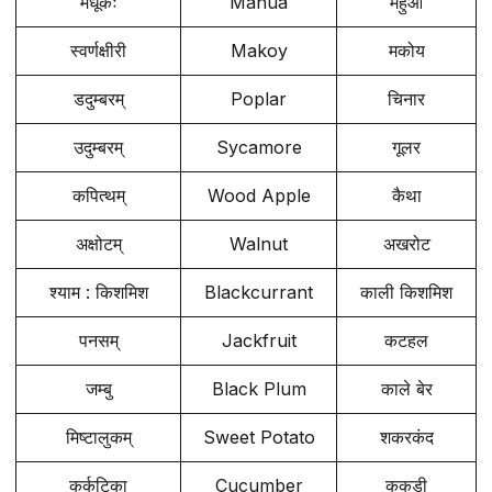
मधूकः
Mahua
महुआ
स्वर्णक्षीरी
Makoy
मकोय
डदुम्बरम्
Poplar
चिनार
उदुम्बरम्
Sycamore
गूलर
कपित्थम्
Wood Apple
कैथा
अक्षोटम्
Walnut
अखरोट
श्याम : किशमिश
Blackcurrant
काली किशमिश
पनसम्
Jackfruit
कटहल
जम्बु
Black Plum
काले बेर
मिष्टालुकम्
Sweet Potato
शकरकंद
कर्कटिका
Cucumber
ककड़ी