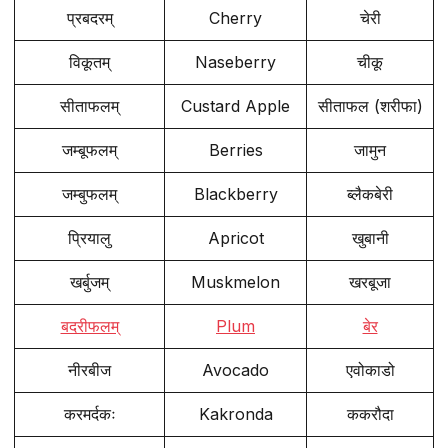
प्रबदरम्
Cherry
चेरी
विकूतम्
Naseberry
चीकू
सीताफलम्
Custard Apple
सीताफल (शरीफा)
जम्बूफलम्
Berries
जामुन
जम्बुफलम्
Blackberry
ब्लैकबेरी
प्रियालु
Apricot
खुबानी
खर्बुजम्
Muskmelon
खरबूजा
बदरीफलम्
Plum
बेर
नीरबीज
Avocado
एवोकाडो
करमर्दकः
Kakronda
ककरौदा