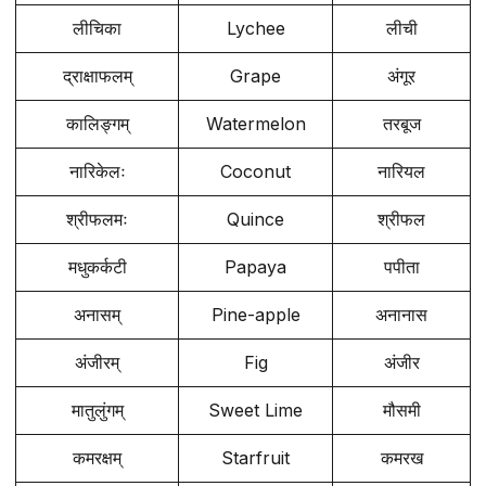
लीचिका
Lychee
लीची
द्राक्षाफलम्
Grape
अंगूर
कालिङ्गम्
Watermelon
तरबूज
नारिकेलः
Coconut
नारियल
श्रीफलमः
Quince
श्रीफल
मधुकर्कटी
Papaya
पपीता
अनासम्
Pine-apple
अनानास
अंजीरम्
Fig
अंजीर
मातुलुंगम्
Sweet Lime
मौसमी
कमरक्षम्
Starfruit
कमरख