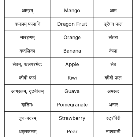
आम्रम्
Mango
आम
कमलम् फलानि
Dragon Fruit
ड्रैगन फल
नारङ्गम्
Orange
संतरा
कदलिका
Banana
केला
सेवम्, फलप्रभेदः
Apple
सेब
कीवी फलं
Kiwi
कीवी फल
आग्रलम्, दृढबीजम्
Guava
अमरूद
दाडिमः
Pomegranate
अनार
तृण-बदरम्
Strawberry
स्ट्रॉबेरी
अमृतफलम्
Pear
नाशपाती